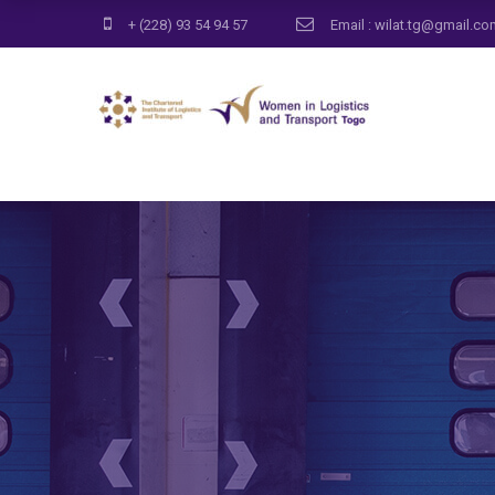
+ (228) 93 54 94 57
Email : wilat.tg@gmail.c