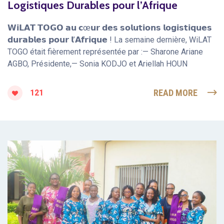
Logistiques Durables pour l’Afrique
𝗪𝗶𝗟𝗔𝗧 𝗧𝗢𝗚𝗢 𝗮𝘂 𝗰œ𝘂𝗿 𝗱𝗲𝘀 𝘀𝗼𝗹𝘂𝘁𝗶𝗼𝗻𝘀 𝗹𝗼𝗴𝗶𝘀𝘁𝗶𝗾𝘂𝗲𝘀
𝗱𝘂𝗿𝗮𝗯𝗹𝗲𝘀 𝗽𝗼𝘂𝗿 𝗹’𝗔𝗳𝗿𝗶𝗾𝘂𝗲 ! La semaine dernière, WiLAT
TOGO était fièrement représentée par :— Sharone Ariane
AGBO, Présidente,— Sonia KODJO et Ariellah HOUN
READ MORE
121