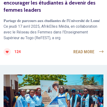
encourager les étudiantes à devenir des
femmes leaders
𝐏𝐚𝐫𝐭𝐚𝐠𝐞 𝐝𝐞 𝐩𝐚𝐫𝐜𝐨𝐮𝐫𝐬 𝐚𝐮𝐱 𝐞́𝐭𝐮𝐝𝐢𝐚𝐧𝐭𝐞𝐬 𝐝𝐞 𝐥’𝐔𝐧𝐢𝐯𝐞𝐫𝐬𝐢𝐭𝐞́ 𝐝𝐞 𝐋𝐨𝐦𝐞́
Ce jeudi 17 avril 2025, AfrikElles Média, en collaboration
avec le Réseau des Femmes dans l’Enseignement
Supérieur au Togo (ReFEST), a org
READ MORE
124