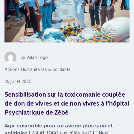
by
Wilat-Togo
Actions Humanitaires & Solidarité
26 juillet 2025
Sensibilisation sur la toxicomanie couplée
de don de vivres et de non vivres à l’hôpital
Psychiatrique de Zébé
𝗔𝗴𝗶𝗿 𝗲𝗻𝘀𝗲𝗺𝗯𝗹𝗲 𝗽𝗼𝘂𝗿 𝘂𝗻 𝗮𝘃𝗲𝗻𝗶𝗿 𝗽𝗹𝘂𝘀 𝘀𝗮𝗶𝗻 𝗲𝘁
𝘀𝗼𝗹𝗶𝗱𝗮𝗶𝗿𝗲 ! WiLAT TOGO, aux côtés de CILT Next