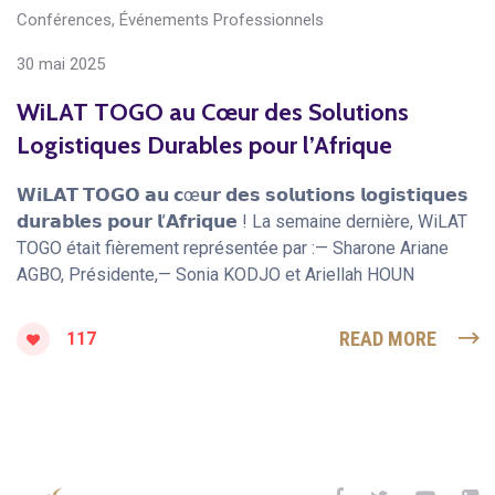
Conférences
,
Événements Professionnels
30 mai 2025
WiLAT TOGO au Cœur des Solutions
Logistiques Durables pour l’Afrique
𝗪𝗶𝗟𝗔𝗧 𝗧𝗢𝗚𝗢 𝗮𝘂 𝗰œ𝘂𝗿 𝗱𝗲𝘀 𝘀𝗼𝗹𝘂𝘁𝗶𝗼𝗻𝘀 𝗹𝗼𝗴𝗶𝘀𝘁𝗶𝗾𝘂𝗲𝘀
𝗱𝘂𝗿𝗮𝗯𝗹𝗲𝘀 𝗽𝗼𝘂𝗿 𝗹’𝗔𝗳𝗿𝗶𝗾𝘂𝗲 ! La semaine dernière, WiLAT
TOGO était fièrement représentée par :— Sharone Ariane
AGBO, Présidente,— Sonia KODJO et Ariellah HOUN
READ MORE
117