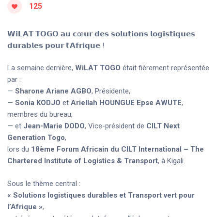
125
𝗪𝗶𝗟𝗔𝗧 𝗧𝗢𝗚𝗢 𝗮𝘂 𝗰œ𝘂𝗿 𝗱𝗲𝘀 𝘀𝗼𝗹𝘂𝘁𝗶𝗼𝗻𝘀 𝗹𝗼𝗴𝗶𝘀𝘁𝗶𝗾𝘂𝗲𝘀
𝗱𝘂𝗿𝗮𝗯𝗹𝗲𝘀 𝗽𝗼𝘂𝗿 𝗹’𝗔𝗳𝗿𝗶𝗾𝘂𝗲 !
La semaine dernière,
WiLAT TOGO
était fièrement représentée
par :
—
Sharone Ariane AGBO
, Présidente,
—
Sonia KODJO
et
Ariellah HOUNGUE Epse AWUTE
,
membres du bureau,
— et
Jean-Marie DODO
, Vice-président de
CILT Next
Generation Togo
,
lors du
18ème Forum Africain du CILT International – The
Chartered Institute of Logistics & Transport
, à Kigali.
Sous le thème central :
« Solutions logistiques durables et Transport vert pour
l’Afrique »
,