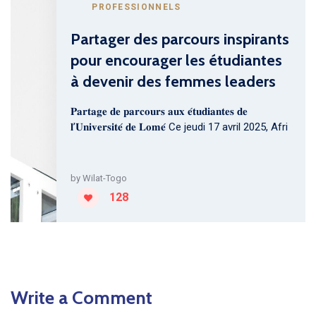
PROFESSIONNELS
Partager des parcours inspirants
pour encourager les étudiantes
à devenir des femmes leaders
𝐏𝐚𝐫𝐭𝐚𝐠𝐞 𝐝𝐞 𝐩𝐚𝐫𝐜𝐨𝐮𝐫𝐬 𝐚𝐮𝐱 𝐞́𝐭𝐮𝐝𝐢𝐚𝐧𝐭𝐞𝐬 𝐝𝐞
𝐥’𝐔𝐧𝐢𝐯𝐞𝐫𝐬𝐢𝐭𝐞́ 𝐝𝐞 𝐋𝐨𝐦𝐞́ Ce jeudi 17 avril 2025, Afri
by
Wilat-Togo
128
Write a Comment