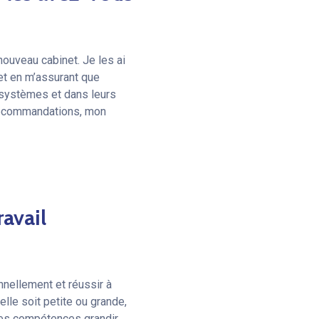
nouveau cabinet. Je les ai
et en m’assurant que
s systèmes et dans leurs
 recommandations, mon
ravail
nnellement et réussir à
lle soit petite ou grande,
les compétences grandir.