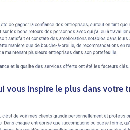
?
été de gagner la confiance des entreprises, surtout en tant que 
ur les bons retours des personnes avec qui j’ai eu à travailler 
soit satisfait et constate des améliorations notables dans leur
 cette manière que de bouche-à-oreille, de recommandations en
t a maintenant plusieurs entreprises dans son portefeuille.
nce et la qualité des services offerts ont été les facteurs clés.
i vous inspire le plus dans votre t
s, c’est de voir mes clients grandir personnellement et professio
fs. Dans chaque entreprise que j’accompagne ou que je forme, qu’e
 changer, les qualités personnelles insoupçonnées se révéler et 