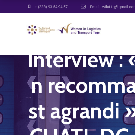
+ (228) 93 54 94 57
Email : wilat.tg@gmail.c
Interview 
n recomman
st agrand