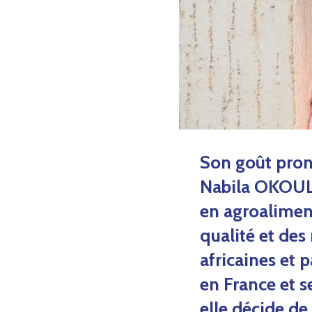
Son goût prono
Nabila OKOULO
en agroaliment
qualité et des
africaines et 
en France et s
elle décide de