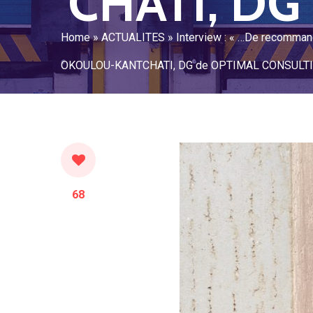
CHATI, DG
Home
»
ACTUALITES
»
Interview : « …De recomman
OKOULOU-KANTCHATI, DG de OPTIMAL CONSULT
68