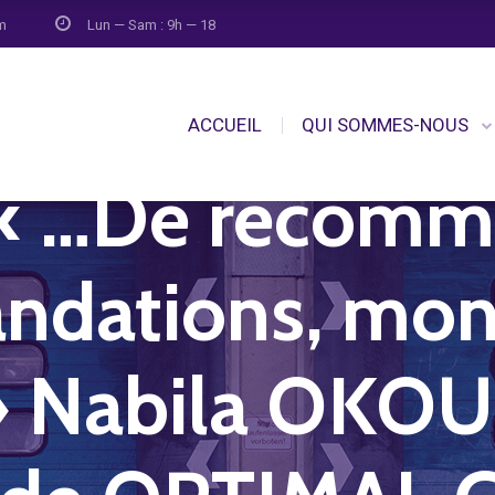
om
Lun — Sam : 9h — 18
ACCUEIL
QUI SOMMES-NOUS
: « …De recomm
dations, mon 
i » Nabila OK