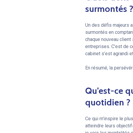
surmontés 
Un des défis majeurs a 
surmontés en comptant s
chaque nouveau client 
entreprises. C’est de
cabinet s’est agrandi e
En résumé, la persévéra
Qu’est-ce qu
quotidien ?
Ce qui m’inspire le plu
atteindre leurs objecti
je vois les mentalités