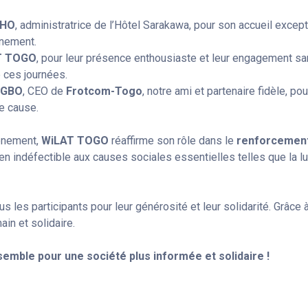
THO
, administratrice de l’Hôtel Sarakawa, pour son accueil except
nement.
T TOGO
, pour leur présence enthousiaste et leur engagement san
 ces journées.
UGBO
, CEO de
Frotcom-Togo
, notre ami et partenaire fidèle, po
e cause.
vénement,
WiLAT TOGO
réaffirme son rôle dans le
renforcement
en indéfectible aux causes sociales essentielles telles que la lu
 les participants pour leur générosité et leur solidarité. Grâce
ain et solidaire.
semble pour une société plus informée et solidaire !