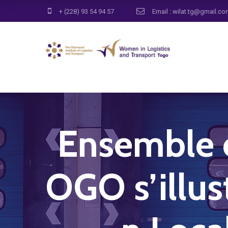
+ (228) 93 54 94 57
Email : wilat.tg@gmail.c
Ensemble c
OGO s’illus