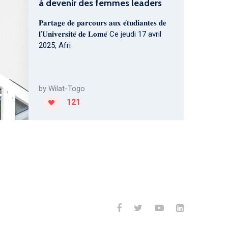
à devenir des femmes leaders
𝐏𝐚𝐫𝐭𝐚𝐠𝐞 𝐝𝐞 𝐩𝐚𝐫𝐜𝐨𝐮𝐫𝐬 𝐚𝐮𝐱 𝐞́𝐭𝐮𝐝𝐢𝐚𝐧𝐭𝐞𝐬 𝐝𝐞
𝐥’𝐔𝐧𝐢𝐯𝐞𝐫𝐬𝐢𝐭𝐞́ 𝐝𝐞 𝐋𝐨𝐦𝐞́ Ce jeudi 17 avril
2025, Afri
by
Wilat-Togo
121