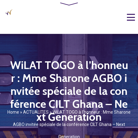
WiLAT TOGO à l’honneu
r : Mme Sharone AGBO i
nvitée spéciale de la con
férence CILT Ghana – Ne
Home
»
ACTUALITES
»
WiLAT TOGO à l’honneur : Mme Sharone
xt Generation
AGBO invitée spéciale de la conférence CILT Ghana – Next
Generation